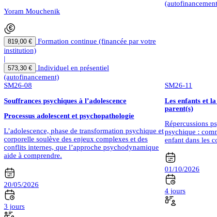
(autofinancement
Yoram Mouchenik
Formation continue (financée par votre
819,00 €
institution)
|
Individuel en présentiel
573,30 €
(autofinancement)
SM26-08
SM26-11
Souffrances psychiques à l’adolescence
Les enfants et l
parent(s)
Processus adolescent et psychopathologie
Répercussions ps
L’adolescence, phase de transformation psychique et
psychique : comm
corporelle soulève des enjeux complexes et des
enfant dans les c
conflits internes, que l’approche psychodynamique
aide à comprendre.
01/10/2026
20/05/2026
4 jours
3 jours