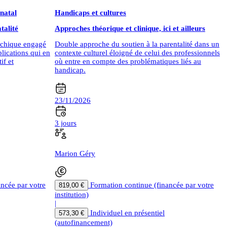
tnatal
Handicaps et cultures
talité
Approches théorique et clinique, ici et ailleurs
sychique engagé
Double approche du soutien à la parentalité dans un
plications qui en
contexte culturel éloigné de celui des professionnels
if et
où entre en compte des problématiques liés au
handicap.
23/11/2026
3 jours
Marion Géry
ancée par votre
Formation continue (financée par votre
819,00 €
institution)
|
Individuel en présentiel
573,30 €
(autofinancement)