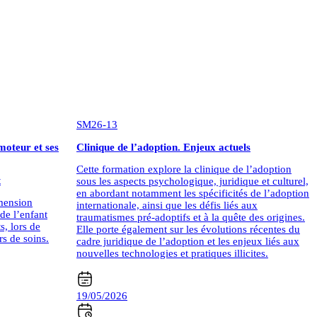
SM26-13
moteur et ses
Clinique de l’adoption. Enjeux actuels
Cette formation explore la clinique de l’adoption
t
sous les aspects psychologique, juridique et culturel,
en abordant notamment les spécificités de l’adoption
imension
internationale, ainsi que les défis liés aux
e l’enfant
traumatismes pré-adoptifs et à la quête des origines.
s, lors de
Elle porte également sur les évolutions récentes du
rs de soins.
cadre juridique de l’adoption et les enjeux liés aux
nouvelles technologies et pratiques illicites.
19/05/2026