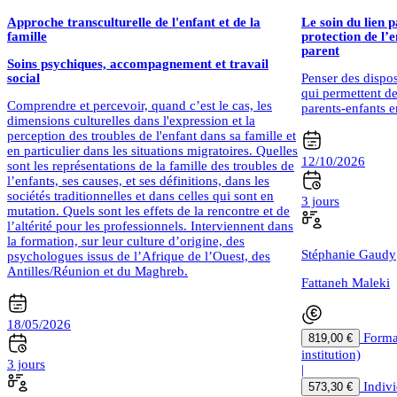
Approche transculturelle de l'enfant et de la
Le soin du lien 
famille
protection de l’e
parent
Soins psychiques, accompagnement et travail
social
Penser des dispo
qui permettent de
Comprendre et percevoir, quand c’est le cas, les
parents-enfants e
dimensions culturelles dans l'expression et la
perception des troubles de l'enfant dans sa famille et
en particulier dans les situations migratoires. Quelles
12/10/2026
sont les représentations de la famille des troubles de
l’enfants, ses causes, et ses définitions, dans les
sociétés traditionnelles et dans celles qui sont en
3 jours
mutation. Quels sont les effets de la rencontre et de
l’altérité pour les professionnels. Interviennent dans
la formation, sur leur culture d’origine, des
Stéphanie Gaudy
psychologues issus de l’Afrique de l’Ouest, des
Antilles/Réunion et du Maghreb.
Fattaneh Maleki
18/05/2026
Forma
819,00 €
institution)
3 jours
|
Indivi
573,30 €