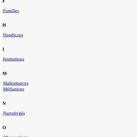
F
Familles
H
Handicaps
I
Institutions
M
Maltraitances
Médiations
N
Narrativités
O