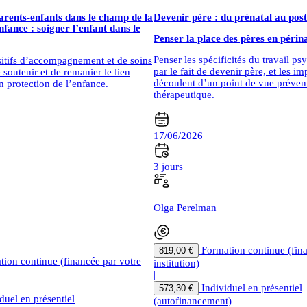
parents-enfants dans le champ de la
Devenir père : du prénatal au pos
nfance : soigner l’enfant dans le
Penser la place des pères en périna
Penser les spécificités du travail p
sitifs d’accompagnement et de soins
par le fait de devenir père, et les im
 soutenir et de remanier le lien
découlent d’un point de vue prévent
n protection de l’enfance.
thérapeutique.
17/06/2026
3 jours
Olga Perelman
Formation continue (fin
819,00 €
tion continue (financée par votre
institution)
|
Individuel en présentiel
573,30 €
duel en présentiel
(autofinancement)