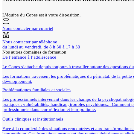
L’équipe du Copes est à votre disposition.
Nous contacter par courriel
Nous contacter par téléphone
du lundi au vendredi, de 8 h 30 à 17 h 30
Nos autres domaines de formation
De l’enfance à l’adolescence
Le Copes s’attache depuis toujours à travailler autour des questions du
Les formations traversent les problématiques du périnatal, de la petite 
développement.
Problématiques familiales et sociales
Les professionnels intervenant dans les champs de la psychopathologie, 
pratiques : vulnérabilités, handicap, troubles psychiques... Comment p
professionnels dans leur réflexion et leur pratique.
Outils cliniques et institutionnels
Face à la complexité des situations rencontrées et aux transformations d
leur pratique. Ces formations proposent des repères théoriques et cliniqu