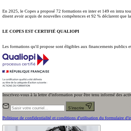
En 2025, le Copes a proposé 72 formations en inter et 149 en intra to
disent avoir acquis de nouvelles compétences et 92 % déclarent que la 
LE COPES EST CERTIFIÉ QUALIOPI
Les formations qu'il propose sont éligibles aux financements publics e
Inscrivez-vous à la lettre d'information pour être tenu informé des act
S’inscrire
Politique de confidentialité et conditions d'utilisation du formulaire d'i