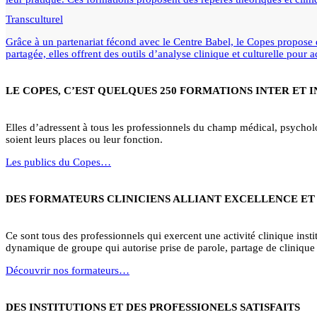
Transculturel
Grâce à un partenariat fécond avec le Centre Babel, le Copes propose d
partagée, elles offrent des outils d’analyse clinique et culturelle pour
LE COPES, C’EST QUELQUES 250 FORMATIONS INTER ET 
Elles d’adressent à tous les professionnels du champ médical, psycholog
soient leurs places ou leur fonction.
Les publics du Copes…
DES FORMATEURS CLINICIENS ALLIANT EXCELLENCE ET
Ce sont tous des professionnels qui exercent une activité clinique institu
dynamique de groupe qui autorise prise de parole, partage de clinique 
Découvrir nos formateurs…
DES INSTITUTIONS ET DES PROFESSIONELS SATISFAITS