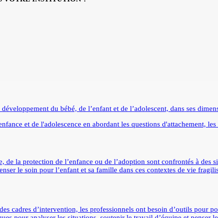
 développement du bébé, de l’enfant et de l’adolescent, dans ses dimensi
enfance et de l'adolescence en abordant les questions d'attachement, les l
de la protection de l’enfance ou de l’adoption sont confrontés à des sit
enser le soin pour l’enfant et sa famille dans ces contextes de vie frag
es cadres d’intervention, les professionnels ont besoin d’outils pour pou
es pour analyser les situations, soutenir le travail d’équipe et penser le