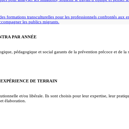
es formations transculturelles pour les professionnels confrontés aux en
 accompagner les publics migrants.
INTRA PAR ANNÉE
ique, pédagogique et social garants de la prévention précoce et de la sa
 EXPÉRIENCE DE TERRAIN
tionnelle et/ou libérale. Ils sont choisis pour leur expertise, leur pratiqu
et élaboration.