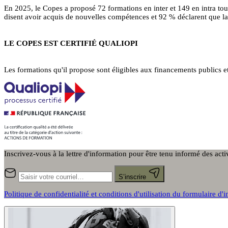
En 2025, le Copes a proposé 72 formations en inter et 149 en intra to
disent avoir acquis de nouvelles compétences et 92 % déclarent que la 
LE COPES EST CERTIFIÉ QUALIOPI
Les formations qu'il propose sont éligibles aux financements publics e
Inscrivez-vous à la lettre d'information pour être tenu informé des act
S’inscrire
Politique de confidentialité et conditions d'utilisation du formulaire d'i