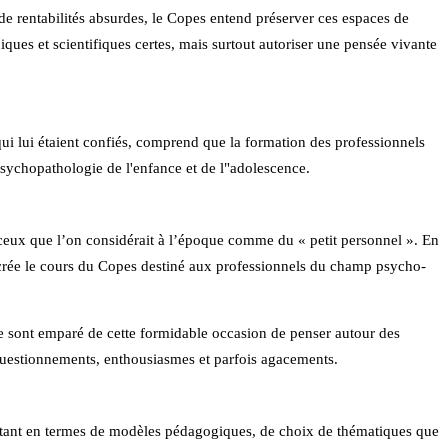
de rentabilités absurdes, le Copes entend préserver ces espaces de
niques et scientifiques certes, mais surtout autoriser une pensée vivante
ui lui étaient confiés, comprend que la formation des professionnels
psychopathologie de l'enfance et de l"adolescence.
à ceux que l’on considérait à l’époque comme du « petit personnel ». En
, il crée le cours du Copes destiné aux professionnels du champ psycho-
 se sont emparé de cette formidable occasion de penser autour des
s questionnements, enthousiasmes et parfois agacements.
ité tant en termes de modèles pédagogiques, de choix de thématiques que