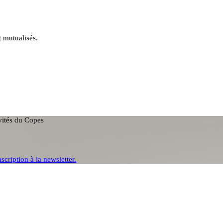
t mutualisés.
ivités du Copes
nscription à la newsletter.