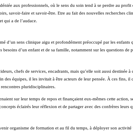
déniée aux professionnels, où le sens du soin tend à se perdre au profit 
irs, savoir-faire et savoir-être. Etre au fait des nouvelles recherches cli
et qui a de l’audace.
imé d’un sens clinique aigu et profondément préoccupé par les enfants q
s besoins d’un enfant et de sa famille, notamment sur les questions de 
cideurs, chefs de services, encadrants, mais qu’elle soit aussi destinée 
sein des équipes, il les invitait à être acteurs de leur pensée. À ces fins
rencontres pluridisciplinaires.
s venaient sur leur temps de repos et finançaient eux-mêmes cette action,
e concepts éclairés leur réflexion et de partager avec des confrères leur
devenir organisme de formation et au fil du temps, à déployer son activ