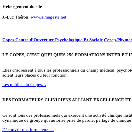
Hébergement du site
J.-Luc Théron,
www.almageste.net
Copes Centre d’Ouverture Psychologique Et Sociale
Cerep-Phymen
LE COPES, C’EST QUELQUES 250 FORMATIONS INTER ET 
Elles d’adressent à tous les professionnels du champ médical, psycholog
soient leurs places ou leur fonction.
Les publics du Copes…
DES FORMATEURS CLINICIENS ALLIANT EXCELLENCE ET
Ce sont tous des professionnels qui exercent une activité clinique institu
dynamique de groupe qui autorise prise de parole, partage de clinique 
Découvrir nos formateurs…