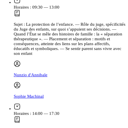
Horaires :
09:30 — 13:00
Sujet :
La protection de l’enfance. — Rôle du juge, spécificités
du Juge des enfants, sur quoi s’appuient ses décisions. —
Quand l’État se mêle des histoires de famille : la « séparation
thérapeutique ». — Placement et séparation : motifs et
conséquences, atteinte des liens sur les plans affectifs,
éducatifs et symboliques. — Se sentir parent sans vivre avec
son enfant
Nunzio d'Annibale
Sophie Machinal
Horaires :
14:00 — 17:30