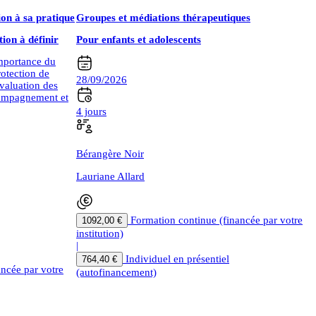
tion à sa pratique
Groupes et médiations thérapeutiques
ion à définir
Pour enfants et adolescents
importance du
rotection de
28/09/2026
évaluation des
ccompagnement et
4 jours
Bérangère Noir
Lauriane Allard
Formation continue (financée par votre
1092,00 €
institution)
|
Individuel en présentiel
764,40 €
ancée par votre
(autofinancement)