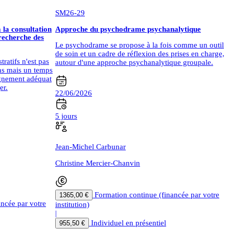
SM26-29
la consultation
Approche du psychodrame psychanalytique
 recherche des
Le psychodrame se propose à la fois comme un outil
de soin et un cadre de réflexion des prises en charge,
ratifs n'est pas
autour d'une approche psychanalytique groupale.
ons mais un temps
agnement adéquat
er.
22/06/2026
5 jours
Jean-Michel Carbunar
Christine Mercier-Chanvin
Formation continue (financée par votre
1365,00 €
ancée par votre
institution)
|
Individuel en présentiel
955,50 €