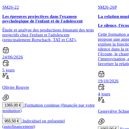
SM26-22
SM26-26P
Les épreuves projectives dans l'examen
La relation musi
psychologique de l'enfant et de l'adolescent
Le silence, l'écou
Étude et analyse des productions émanant des tests
Cette formation al
projectifs chez l'enfant et l'adolescent
propose une appr
(principalement Rorschach, TAT et CAT).
explore la foncti
silence dans la r
l’écoute, le chant
24/06/2026
l’improvisation, 
favoriser la relat
5 jours
19/10/2026
Olivier Rouvre
4 jours
Formation continue (financée par votre
1365,00 €
institution)
Geneviève Schne
|
Individuel en présentiel
955,50 €
(autofinancement)