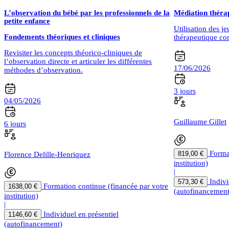
L’observation du bébé par les professionnels de la
Médiation thérap
petite enfance
Utilisation des j
Fondements théoriques et cliniques
thérapeutique c
Revisiter les concepts théorico-cliniques de
l’observation directe et articuler les différentes
17/06/2026
méthodes d’observation.
3 jours
04/05/2026
Guillaume Gillet
6 jours
Forma
819,00 €
Florence Delille-Henriquez
institution)
|
Indivi
573,30 €
Formation continue (financée par votre
1638,00 €
(autofinancement
institution)
|
Individuel en présentiel
1146,60 €
(autofinancement)