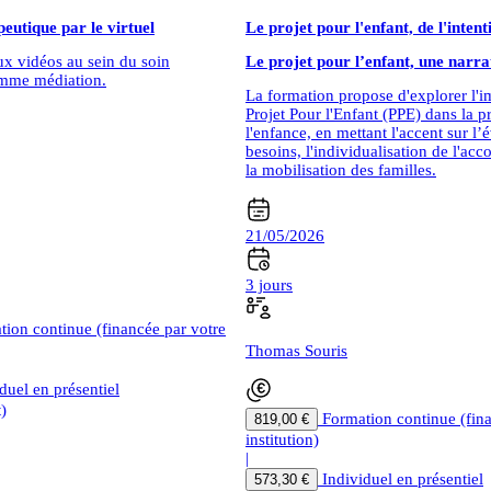
eutique par le virtuel
Le projet pour l'enfant, de l'inten
eux vidéos au sein du soin
Le projet pour l’enfant, une narrat
omme médiation.
La formation propose d'explorer l'
Projet Pour l'Enfant (PPE) dans la p
l'enfance, en mettant l'accent sur l’
besoins, l'individualisation de l'a
la mobilisation des familles.
21/05/2026
3 jours
tion continue (financée par votre
Thomas Souris
duel en présentiel
)
Formation continue (fin
819,00 €
institution)
|
Individuel en présentiel
573,30 €