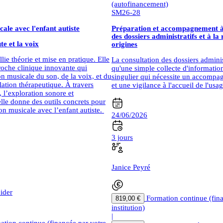
(autofinancement)
SM26-28
cale avec l'enfant autiste
Préparation et accompagnement à 
des dossiers administratifs et à la
te et la voix
origines
lie théorie et mise en pratique. Elle
La consultation des dossiers administ
oche clinique innovante qui
qu'une simple collecte d'informati
on musicale du son, de la voix, et du
singulier qui nécessite un accomp
elation thérapeutique. À travers
et une vigilance à l'accueil de l'usag
, l’exploration sonore et
elle donne des outils concrets pour
ion musicale avec l’enfant autiste.
24/06/2026
3 jours
Janice Peyré
ider
Formation continue (fin
819,00 €
institution)
|