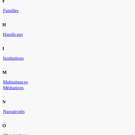
F
Familles
H
Handicaps
I
Institutions
M
Maltraitances
Médiations
N
Narrativités
O