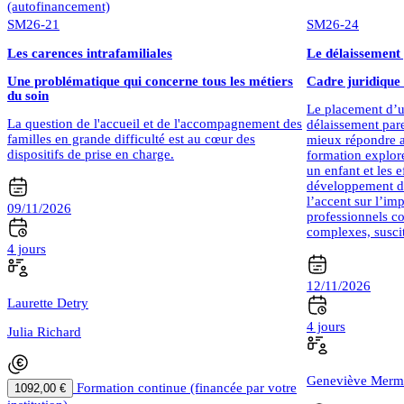
(autofinancement)
SM26-21
SM26-24
Les carences intrafamiliales
Le délaissement
Une problématique qui concerne tous les métiers
Cadre juridique 
du soin
Le placement d’u
La question de l'accueil et de l'accompagnement des
délaissement pare
familles en grande difficulté est au cœur des
mieux répondre a
dispositifs de prise en charge.
formation explore
un enfant et les e
développement de
l’accent sur l’im
09/11/2026
professionnels co
complexes, suscit
4 jours
12/11/2026
Laurette Detry
4 jours
Julia Richard
Geneviève Merm
Formation continue (financée par votre
1092,00 €