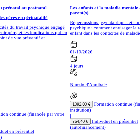
u prénatal au postnatal
Les enfants et la maladie mentale 
parent(s)
es pères en périnatalité
Répercussions psychiatriques et con
icités du travail psychique engagé
psychique : comment envisager la re
enir père, et les implications qui en
enfant dans les contextes de maladi
int de vue préventif et
01/10/2026
4 jours
Nunzio d'Annibale
Formation continue (fi
1092,00 €
institution)
tion continue (financée par votre
|
Individuel en présentiel
764,40 €
(autofinancement)
duel en présentiel
)