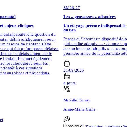
SM26-27
 parental
Les « grossesses » adoptives
et enjeux cliniques
Un étayage précoce indispensable 
du lien
n enfant soulève la question du
Penser et élaborer un dispositif de s
ntal, défini juridiquement pour
périnatalité adoptive » : comment pr
ux besoins de l’enfant. Cette
accouchements adoptifs » et accom
 ce qui fait qu’un parent délaisse
première année de la parentalité ado
ffets de ce délaissement sur le
 l’enfant Elle met également
pact psychologique pour les
nfrontés à ces situations
21/09/2026
ant angoisses et projections.
4 jours
Mireille Donny
Anne-Marie Crine
et
Formation continue (fi
1092,00 €