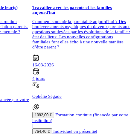
de leur(s)
Travailler avec les parents et les familles
aujourd'hui
struction
Comment soutenir la parentalité aujourd'hui ? Des
lation parents-
bouleversements psychiques du devenir parents aux
e mentale ?
questions soulevées par les évolutions de la famille :
état des lieux. Les nouvelles configurations
familiales font elles écho à une nouvelle manière
d’être parent ?
16/03/2026
4 jours
Ophélie Ségade
nancée par votre
Formation continue (financée par votre
1092,00 €
institution)
|
Individuel en présentiel
764,40 €