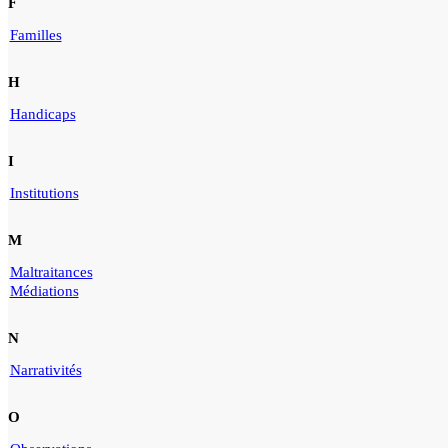
F
Familles
H
Handicaps
I
Institutions
M
Maltraitances
Médiations
N
Narrativités
O