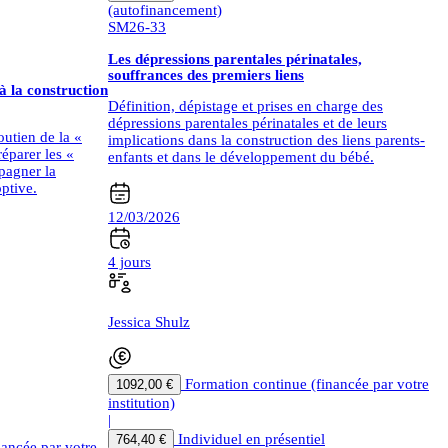
(autofinancement)
SM26-33
Les dépressions parentales périnatales,
souffrances des premiers liens
à la construction
Définition, dépistage et prises en charge des
dépressions parentales périnatales et de leurs
outien de la «
implications dans la construction des liens parents-
éparer les «
enfants et dans le développement du bébé.
pagner la
ptive.
12/03/2026
4 jours
Jessica Shulz
Formation continue (financée par votre
1092,00 €
institution)
|
Individuel en présentiel
764,40 €
nancée par votre