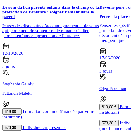
Le soin du lien parents-enfants dans le champ de la
Devenir père : d
protection de l’enfance : soigner l’enfant dans le
Penser la place d
parent
Penser les spécif
Penser des dispositifs d’accompagnement et de soins
par le fait de dev
qui permettent de soutenir et de remanier le lien
découlent d’un po
parents-enfants en protection de l’enfance.
thérapeutique.
12/10/2026
17/06/2026
3 jours
3 jours
Stéphanie Gaudy
Olga Perelman
Fattaneh Maleki
Forma
819,00 €
Formation continue (financée par votre
819,00 €
institution)
institution)
|
|
Indivi
573,30 €
Individuel en présentiel
573,30 €
(autofinancement