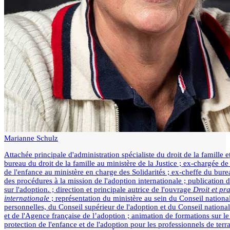
Marianne Schulz
Attachée principale d'administration spécialiste du droit de la famille e
bureau du droit de la famille au ministère de la Justice ; ex-chargée d
de l'enfance au ministère en charge des Solidarités ; ex-cheffe du burea
des procédures à la mission de l'adoption internationale ; publication d'
sur l'adoption. ; direction et principale autrice de l'ouvrage
Droit et pr
internationale
; représentation du ministère au sein du Conseil nationa
personnelles, du Conseil supérieur de l'adoption et du Conseil national
et de l'Agence française de l’adoption ; animation de formations sur le d
protection de l'enfance et de l'adoption pour les professionnels de te