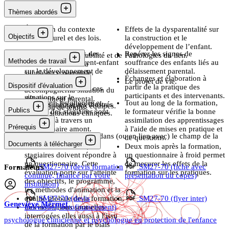
Thèmes abordés
Évolution du contexte
Effets de la dysparentalité sur
Objectifs
socioculturel et des lois.
la construction et le
développement de l’enfant.
Apprécier les effets des
Repérer les signes de
Importance de la stabilité et de
Pathologies du lien.
Methodes de travail
troubles du lien parent-enfant
souffrance des enfants liés au
la continuité dans la
sur le développement de
délaissement parental.
suppléance parentale.
2 x 2 jours.
Échanges et élaboration à
l'enfant.
Penser, prévenir et
Le projet de vie.
Dispositif d'évaluation
partir de la pratique des
Identifier l'impact de ces
accompagner la situation du
participants et des intervenants.
situations sur le
délaissement parental.
En amont, les attentes et
Tout au long de la formation,
Exposés théoriques illustrés
fonctionnement des équipes.
La notion de temps.
Publics
besoins des stagiaires sont
le formateur vérifie la bonne
par des situations cliniques.
recueillis à travers un
assimilation des apprentissages
Prérequis
questionnaire amont.
à l'aide de mises en pratique et
Tout professionnel travaillant dans (ou en lien avec) le champ de la
Aucun.
de questions.
Documents à télécharger
protection de l’enfance.
En fin de formation, les
Deux mois après la formation,
stagiaires doivent répondre à
un questionnaire à froid permet
un questionnaire. Cette
de mesurer les effets de la
SM27-70 (devis formation
SM27-70 (fiche avec
Formateurs
évaluation porte sur l'atteinte
formation sur les pratiques.
continue, financé par votre
présentation du copes)
des objectifs, le programme,
institution)
les méthodes d'animation et la
qualité globale de la formation.
SM27-70 (devis
SM27-70 (flyer inter)
Geneviève
Mermet
Les institutions sont-elles
individuel, autofinancement)
interrogées elles aussi à l'issu
psychologue clinicienne et psychologue en protection de l'enfance
de la formation par le biais