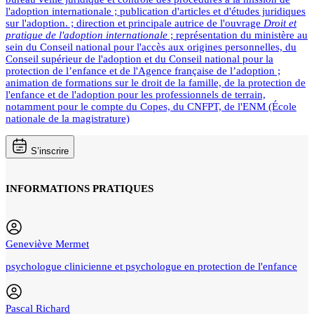
l'adoption internationale ; publication d'articles et d'études juridiques
sur l'adoption. ; direction et principale autrice de l'ouvrage
Droit et
pratique de l'adoption internationale
; représentation du ministère au
sein du Conseil national pour l'accès aux origines personnelles, du
Conseil supérieur de l'adoption et du Conseil national pour la
protection de l’enfance et de l'Agence française de l’adoption ;
animation de formations sur le droit de la famille, de la protection de
l'enfance et de l'adoption pour les professionnels de terrain,
notamment pour le compte du Copes, du CNFPT, de l'ENM (École
nationale de la magistrature)
S’inscrire
INFORMATIONS PRATIQUES
Geneviève Mermet
psychologue clinicienne et psychologue en protection de l'enfance
Pascal Richard