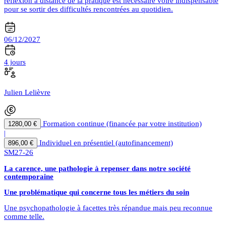
réflexion à distance de la pratique est nécessaire voire indispensable
pour se sortir des difficultés rencontrées au quotidien.
06/12/2027
4 jours
Julien Lelièvre
Formation continue (financée par votre institution)
1280,00 €
|
Individuel en présentiel (autofinancement)
896,00 €
SM27-26
La carence, une pathologie à repenser dans notre société
contemporaine
Une problématique qui concerne tous les métiers du soin
Une psychopathologie à facettes très répandue mais peu reconnue
comme telle.