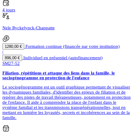
4 jours
Nele Ryckelynck-Chappatte
Formation continue (financée par votre institution)
1280,00 €
|
Individuel en présentiel (autofinancement)
896,00 €
SM27-52
Filiation, répétitions et attaque des liens dans la famille, le
sociogénogramme en protection de l'enfance
Le sociogénogramme est un outil graphique permettant de visualiser
les dynamiques familiales, d'identifier des enjeux de filiation et de
repérer des pistes de travail thérapeutiques, notamment en protection
de l'enfance. Il aide à comprendre la place de l'enfant dans le
système familial et les transmissions transgénérationnelles, tout en
mettant en lumière les loyautés, secrets et incohérences au sein de la
famille.