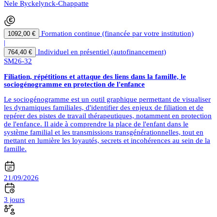
Nele Ryckelynck-Chappatte
Formation continue (financée par votre institution)
1092,00 €
|
Individuel en présentiel (autofinancement)
764,40 €
SM26-32
Filiation, répétitions et attaque des liens dans la famille, le
sociogénogramme en protection de l'enfance
Le sociogénogramme est un outil graphique permettant de visualiser
les dynamiques familiales, d'identifier des enjeux de filiation et de
repérer des pistes de travail thérapeutiques, notamment en protection
de l'enfance. Il aide à comprendre la place de l'enfant dans le
système familial et les transmissions transgénérationnelles, tout en
mettant en lumière les loyautés, secrets et incohérences au sein de la
famille.
21/09/2026
3 jours