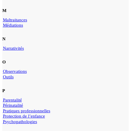
M
Maltraitances
Médiations
N
Narrativités
O
Observations
Outils
P
Parentalité
Périnatalité
Pratiques professionnelles
Protection de l’enfance
Psychopathologies