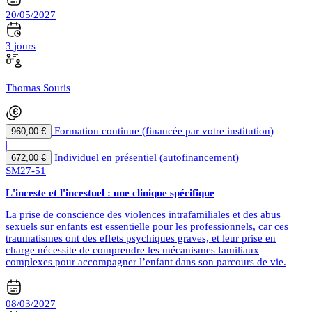
20/05/2027
3 jours
Thomas Souris
Formation continue (financée par votre institution)
960,00 €
|
Individuel en présentiel (autofinancement)
672,00 €
SM27-51
L'inceste et l'incestuel : une clinique spécifique
La prise de conscience des violences intrafamiliales et des abus
sexuels sur enfants est essentielle pour les professionnels, car ces
traumatismes ont des effets psychiques graves, et leur prise en
charge nécessite de comprendre les mécanismes familiaux
complexes pour accompagner l’enfant dans son parcours de vie.
08/03/2027