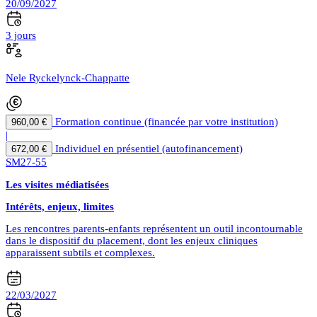
20/09/2027
3 jours
Nele Ryckelynck-Chappatte
Formation continue (financée par votre institution)
960,00 €
|
Individuel en présentiel (autofinancement)
672,00 €
SM27-55
Les visites médiatisées
Intérêts, enjeux, limites
Les rencontres parents-enfants représentent un outil incontournable
dans le dispositif du placement, dont les enjeux cliniques
apparaissent subtils et complexes.
22/03/2027