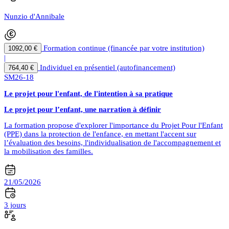
Nunzio d'Annibale
Formation continue (financée par votre institution)
1092,00 €
|
Individuel en présentiel (autofinancement)
764,40 €
SM26-18
Le projet pour l'enfant, de l'intention à sa pratique
Le projet pour l’enfant, une narration à définir
La formation propose d'explorer l'importance du Projet Pour l'Enfant
(PPE) dans la protection de l'enfance, en mettant l'accent sur
l’évaluation des besoins, l'individualisation de l'accompagnement et
la mobilisation des familles.
21/05/2026
3 jours