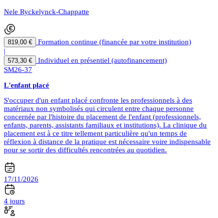
Nele Ryckelynck-Chappatte
Formation continue (financée par votre institution)
819,00 €
|
Individuel en présentiel (autofinancement)
573,30 €
SM26-37
L'enfant placé
S'occuper d'un enfant placé confronte les professionnels à des
matériaux non symbolisés qui circulent entre chaque personne
concernée par l'histoire du placement de l'enfant (professionnels,
enfants, parents, assistants familiaux et institutions). La clinique du
placement est à ce titre tellement particulière qu'un temps de
réflexion à distance de la pratique est nécessaire voire indispensable
pour se sortir des difficultés rencontrées au quotidien.
17/11/2026
4 jours