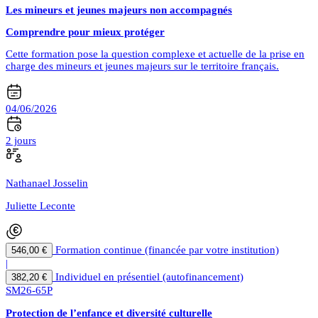
Les mineurs et jeunes majeurs non accompagnés
Comprendre pour mieux protéger
Cette formation pose la question complexe et actuelle de la prise en
charge des mineurs et jeunes majeurs sur le territoire français.
04/06/2026
2 jours
Nathanael Josselin
Juliette Leconte
Formation continue (financée par votre institution)
546,00 €
|
Individuel en présentiel (autofinancement)
382,20 €
SM26-65P
Protection de l’enfance et diversité culturelle