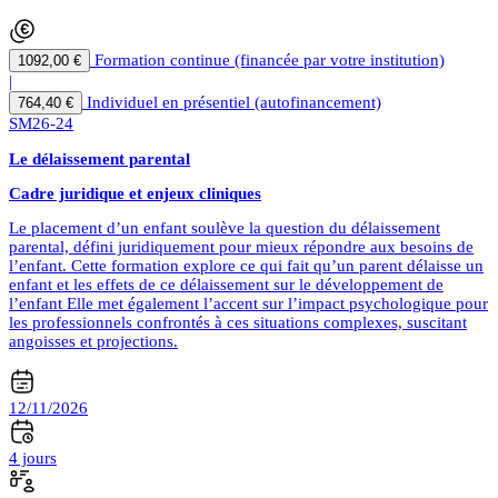
Formation continue (financée par votre institution)
1092,00 €
|
Individuel en présentiel (autofinancement)
764,40 €
SM26-24
Le délaissement parental
Cadre juridique et enjeux cliniques
Le placement d’un enfant soulève la question du délaissement
parental, défini juridiquement pour mieux répondre aux besoins de
l’enfant. Cette formation explore ce qui fait qu’un parent délaisse un
enfant et les effets de ce délaissement sur le développement de
l’enfant Elle met également l’accent sur l’impact psychologique pour
les professionnels confrontés à ces situations complexes, suscitant
angoisses et projections.
12/11/2026
4 jours