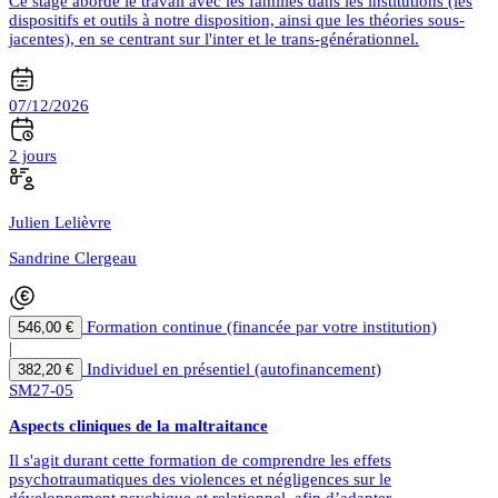
Ce stage aborde le travail avec les familles dans les institutions (les
dispositifs et outils à notre disposition, ainsi que les théories sous-
jacentes), en se centrant sur l'inter et le trans-générationnel.
07/12/2026
2 jours
Julien Lelièvre
Sandrine Clergeau
Formation continue (financée par votre institution)
546,00 €
|
Individuel en présentiel (autofinancement)
382,20 €
SM27-05
Aspects cliniques de la maltraitance
Il s'agit durant cette formation de comprendre les effets
psychotraumatiques des violences et négligences sur le