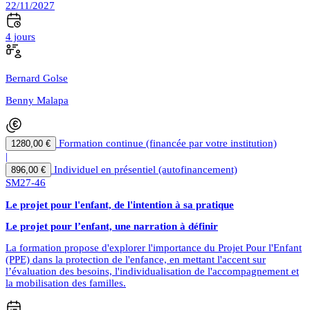
22/11/2027
4 jours
Bernard Golse
Benny Malapa
Formation continue (financée par votre institution)
1280,00 €
|
Individuel en présentiel (autofinancement)
896,00 €
SM27-46
Le projet pour l'enfant, de l'intention à sa pratique
Le projet pour l’enfant, une narration à définir
La formation propose d'explorer l'importance du Projet Pour l'Enfant
(PPE) dans la protection de l'enfance, en mettant l'accent sur
l’évaluation des besoins, l'individualisation de l'accompagnement et
la mobilisation des familles.