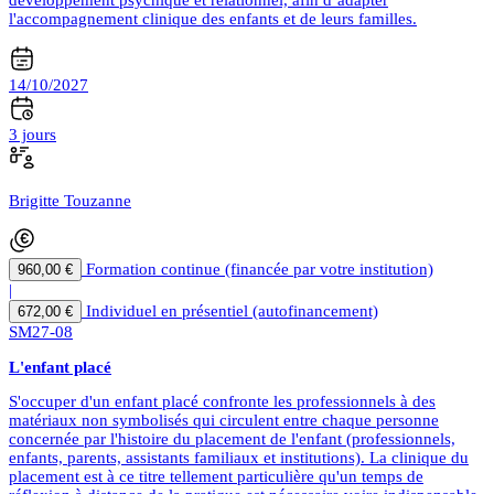
développement psychique et relationnel, afin d’adapter
l'accompagnement clinique des enfants et de leurs familles.
14/10/2027
3 jours
Brigitte Touzanne
Formation continue (financée par votre institution)
960,00 €
|
Individuel en présentiel (autofinancement)
672,00 €
SM27-08
L'enfant placé
S'occuper d'un enfant placé confronte les professionnels à des
matériaux non symbolisés qui circulent entre chaque personne
concernée par l'histoire du placement de l'enfant (professionnels,
enfants, parents, assistants familiaux et institutions). La clinique du
placement est à ce titre tellement particulière qu'un temps de