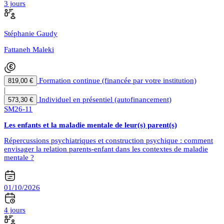
3 jours
Stéphanie Gaudy
Fattaneh Maleki
Formation continue (financée par votre institution)
819,00 €
|
Individuel en présentiel (autofinancement)
573,30 €
SM26-11
Les enfants et la maladie mentale de leur(s) parent(s)
Répercussions psychiatriques et construction psychique : comment
envisager la relation parents-enfant dans les contextes de maladie
mentale ?
01/10/2026
4 jours