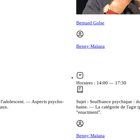
Bernard Golse
Benny Malapa
Horaires :
14:00 — 17:30
 l'adolescent. — Aspects psycho-
Sujet :
Souffrance psychique : d
taux.
haine. — La catégorie de l'agir (p
"enactment".
Benny Malapa