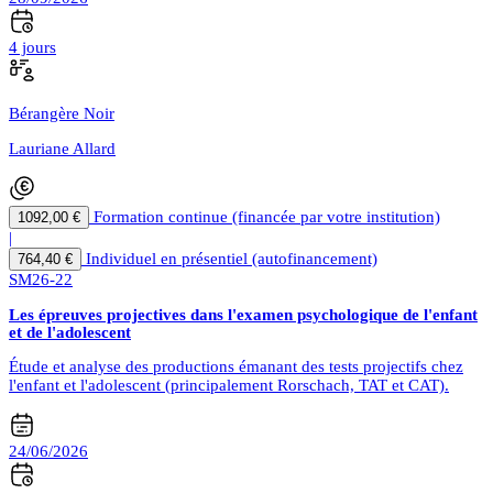
4 jours
Bérangère Noir
Lauriane Allard
Formation continue (financée par votre institution)
1092,00 €
|
Individuel en présentiel (autofinancement)
764,40 €
SM26-22
Les épreuves projectives dans l'examen psychologique de l'enfant
et de l'adolescent
Étude et analyse des productions émanant des tests projectifs chez
l'enfant et l'adolescent (principalement Rorschach, TAT et CAT).
24/06/2026