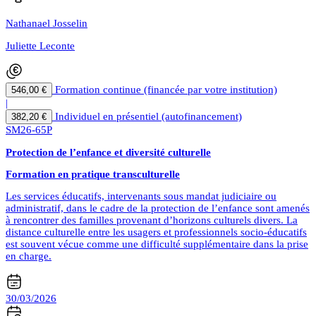
Nathanael Josselin
Juliette Leconte
Formation continue (financée par votre institution)
546,00 €
|
Individuel en présentiel (autofinancement)
382,20 €
SM26-65P
Protection de l’enfance et diversité culturelle
Formation en pratique transculturelle
Les services éducatifs, intervenants sous mandat judiciaire ou
administratif, dans le cadre de la protection de l’enfance sont amenés
à rencontrer des familles provenant d’horizons culturels divers. La
distance culturelle entre les usagers et professionnels socio-éducatifs
est souvent vécue comme une difficulté supplémentaire dans la prise
en charge.
30/03/2026