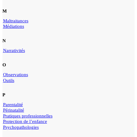
M
Maltraitances
Médiations
N
Narrativités
O
Observations
Outils
P
Parentalité
Périnatalité
Pratiques professionnelles
Protection de l’enfance
Psychopathologies