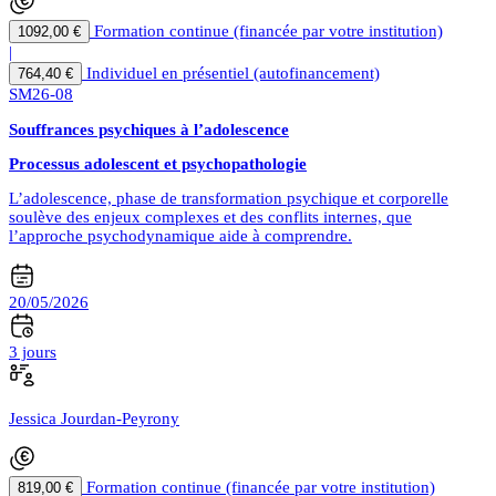
Formation continue (financée par votre institution)
1092,00 €
|
Individuel en présentiel (autofinancement)
764,40 €
SM26-08
Souffrances psychiques à l’adolescence
Processus adolescent et psychopathologie
L’adolescence, phase de transformation psychique et corporelle
soulève des enjeux complexes et des conflits internes, que
l’approche psychodynamique aide à comprendre.
20/05/2026
3 jours
Jessica Jourdan-Peyrony
Formation continue (financée par votre institution)
819,00 €