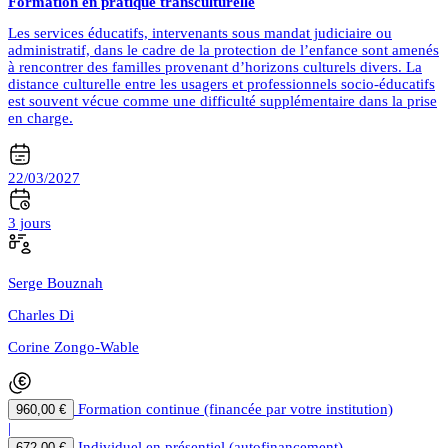
Formation en pratique transculturelle
Les services éducatifs, intervenants sous mandat judiciaire ou
administratif, dans le cadre de la protection de l’enfance sont amenés
à rencontrer des familles provenant d’horizons culturels divers. La
distance culturelle entre les usagers et professionnels socio-éducatifs
est souvent vécue comme une difficulté supplémentaire dans la prise
en charge.
22/03/2027
3 jours
Serge Bouznah
Charles Di
Corine Zongo-Wable
Formation continue (financée par votre institution)
960,00 €
|
Individuel en présentiel (autofinancement)
672,00 €