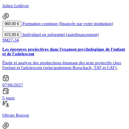
Julien Lelièvre
Formation continue (financée par votre institution)
960,00 €
|
Individuel en présentiel (autofinancement)
672,00 €
SM27-34
Les épreuves projectives dans l'examen psychologique de l'enfant
et de l'adolescent
Étude et analyse des productions émanant des tests projectifs chez
l'enfant et l'adolescent (principalement Rorschach, TAT et CAT).
07/06/2027
5 jours
Olivier Rouvre