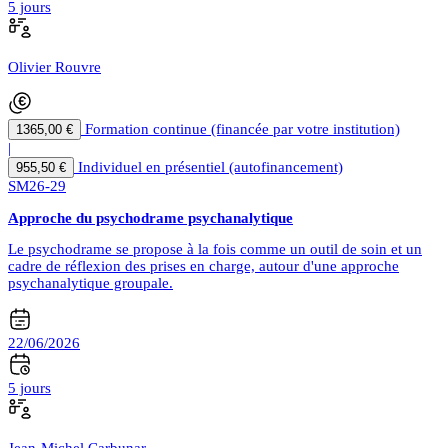
5 jours
Olivier Rouvre
Formation continue (financée par votre institution)
1365,00 €
|
Individuel en présentiel (autofinancement)
955,50 €
SM26-29
Approche du psychodrame psychanalytique
Le psychodrame se propose à la fois comme un outil de soin et un
cadre de réflexion des prises en charge, autour d'une approche
psychanalytique groupale.
22/06/2026
5 jours