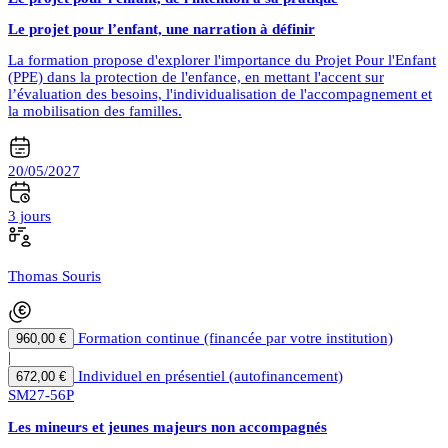
Le projet pour l’enfant, une narration à définir
La formation propose d'explorer l'importance du Projet Pour l'Enfant
(PPE) dans la protection de l'enfance, en mettant l'accent sur
l’évaluation des besoins, l'individualisation de l'accompagnement et
la mobilisation des familles.
20/05/2027
3 jours
Thomas Souris
Formation continue (financée par votre institution)
960,00 €
|
Individuel en présentiel (autofinancement)
672,00 €
SM27-56P
Les mineurs et jeunes majeurs non accompagnés