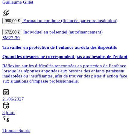
Guillaume Gillet
Formation continue (financée par votre institution)
960,00 €
|
Individuel en présentiel (autofinancement)
672,00 €
SM27-30
Travailler en protection de l’enfance au-delà des dispositifs
Quand les mesures ne correspondent pas aux besoins de l’enfant
Réflexion sur les difficultés rencontrées en protection de l’enfance
lorsque les réponses apportées aux besoins des enfants paraissent
inadaptées ou insuffisantes, afin de trouver des pistes d’action face
aux situations d’impasse professionnelle.
21/06/2027
3 jours
Thomas Souris