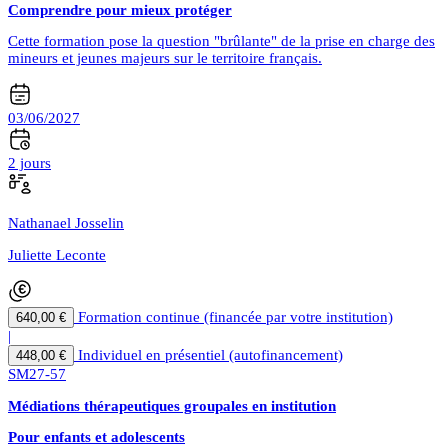
Comprendre pour mieux protéger
Cette formation pose la question "brûlante" de la prise en charge des
mineurs et jeunes majeurs sur le territoire français.
03/06/2027
2 jours
Nathanael Josselin
Juliette Leconte
Formation continue (financée par votre institution)
640,00 €
|
Individuel en présentiel (autofinancement)
448,00 €
SM27-57
Médiations thérapeutiques groupales en institution
Pour enfants et adolescents