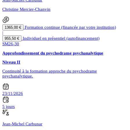
Jean-Michel Carbunar
Christine Mercier-Chanvin
Formation continue (financée par votre institution)
1365,00 €
|
Individuel en présentiel (autofinancement)
955,50 €
SM26-30
Approfondissement du psychodrame psychanalytique
Niveau II
Continuité à la formation approche du psychodrame
psychanalytique.
23/11/2026
5 jours
Jean-Michel Carbunar