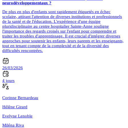
neurodéveloppementaux ?
De plus en plus d'enfants sont rapidement étiquetés en échec
scolaire, attirant l'attention de diverses institutions et professionnels
de la santé et de l'éducation. L'expérience d'une équipe
pluridisciplinaire au centre hospitalier Sainte-Anne souligne
l'importance des regards croisés sur l'enfant pour comprendre et
traiter les troubles d'apprentissage. Il est crucial d'intégrer diverses
approches pour soutenir les enfants, leurs parents et les enseignants,
tout en tenant compte de la complexité et de la diversité des
difficultés rencontrées.
26/03/2026
4 jours
Corinne Bernardeau
Hélène Girard
Evelyne Lenoble
Miléna Riva