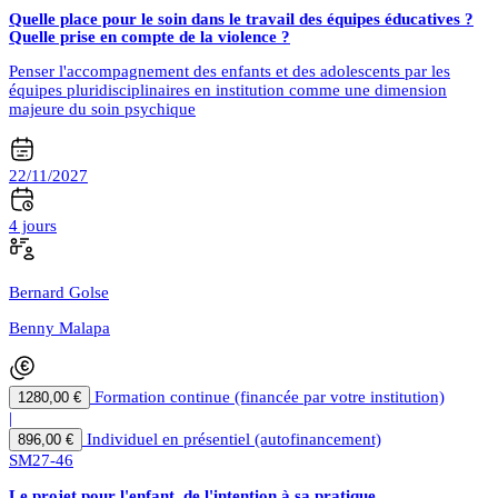
Quelle place pour le soin dans le travail des équipes éducatives ?
Quelle prise en compte de la violence ?
Penser l'accompagnement des enfants et des adolescents par les
équipes pluridisciplinaires en institution comme une dimension
majeure du soin psychique
22/11/2027
4 jours
Bernard Golse
Benny Malapa
Formation continue (financée par votre institution)
1280,00 €
|
Individuel en présentiel (autofinancement)
896,00 €
SM27-46
Le projet pour l'enfant, de l'intention à sa pratique