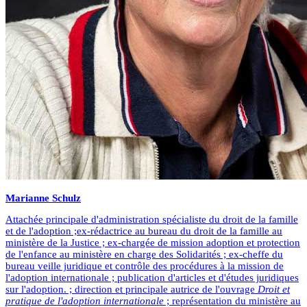
Marianne
Schulz
Attachée principale d'administration spécialiste du droit de la famille
et de l'adoption ;ex-rédactrice au bureau du droit de la famille au
ministère de la Justice ; ex-chargée de mission adoption et protection
de l'enfance au ministère en charge des Solidarités ; ex-cheffe du
bureau veille juridique et contrôle des procédures à la mission de
l'adoption internationale ; publication d'articles et d'études juridiques
sur l'adoption. ; direction et principale autrice de l'ouvrage
Droit et
pratique de l'adoption internationale
; représentation du ministère au