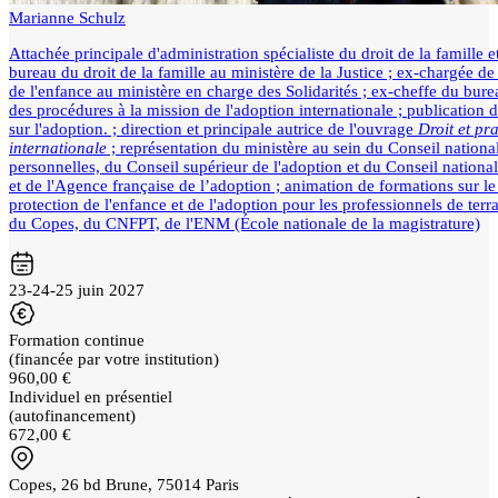
Marianne Schulz
Attachée principale d'administration spécialiste du droit de la famille e
bureau du droit de la famille au ministère de la Justice ; ex-chargée d
de l'enfance au ministère en charge des Solidarités ; ex-cheffe du burea
des procédures à la mission de l'adoption internationale ; publication d'
sur l'adoption. ; direction et principale autrice de l'ouvrage
Droit et pr
internationale
; représentation du ministère au sein du Conseil nationa
personnelles, du Conseil supérieur de l'adoption et du Conseil national
et de l'Agence française de l’adoption ; animation de formations sur le d
protection de l'enfance et de l'adoption pour les professionnels de te
du Copes, du CNFPT, de l'ENM (École nationale de la magistrature)
23-24-25 juin 2027
Formation continue
(financée par votre institution)
960,00 €
Individuel en présentiel
(autofinancement)
672,00 €
Copes, 26 bd Brune, 75014 Paris