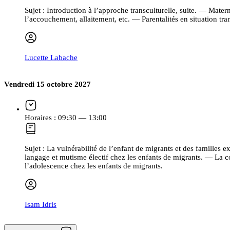
Sujet :
Introduction à l’approche transculturelle, suite. — Materni
l’accouchement, allaitement, etc. — Parentalités en situation tran
Lucette Labache
Vendredi 15 octobre 2027
Horaires :
09:30 — 13:00
Sujet :
La vulnérabilité de l’enfant de migrants et des familles e
langage et mutisme électif chez les enfants de migrants. — La co
l’adolescence chez les enfants de migrants.
Isam Idris