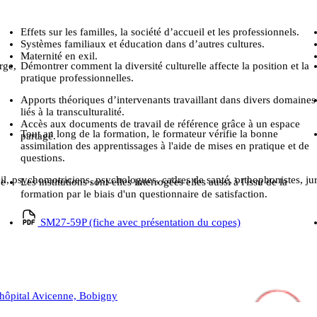
Effets sur les familles, la société d’accueil et les professionnels.
Systèmes familiaux et éducation dans d’autres cultures.
Maternité en exil.
rge,
Démontrer comment la diversité culturelle affecte la position et la
pratique professionnelles.
Apports théoriques d’intervenants travaillant dans divers domaines
liés à la transculturalité.
Accès aux documents de travail de référence grâce à un espace
Tout au long de la formation, le formateur vérifie la bonne
partagé.
assimilation des apprentissages à l'aide de mises en pratique et de
questions.
il, psychomotriciens, psychologues, cadres de santé, orthophonistes, jur
de
Les institutions sont-elles interrogées elles aussi à l'issu de la
formation par le biais d'un questionnaire de satisfaction.
SM27-59P (fiche avec présentation du copes)
l’hôpital Avicenne, Bobigny