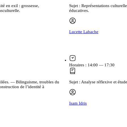
té en exil : grossesse,
Sujet :
Représentations culturell
sculturelle.
éducatives.
Lucette Labache
Horaires :
14:00 — 17:30
xilées. — Bilinguisme, troubles du
Sujet :
Analyse réflexive et étud
nstruction de l’identité à
Isam Idris