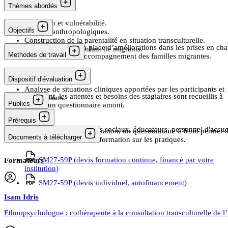
Thèmes abordés
Migration et vulnérabilité.
Objectifs
Apports anthropologiques.
Construction de la parentalité en situation transculturelle.
Proposer la mise en place d’améliorations dans les prises en cha
Vulnérabilité de l’enfant de migrants.
Methodes de travail
la prévention et l’accompagnement des familles migrantes.
1 + 2 jours.
Dispositif d'évaluation
Analyse de situations cliniques apportées par les participants et
En amont, les attentes et besoins des stagiaires sont recueillis à
intervenants.
Publics
travers un questionnaire amont.
Prérequis
Médecins, infirmiers, assistants sociaux, éducateurs, personnel d'accue
Aucun.
Deux mois après la formation, un questionnaire à froid permet 
Documents à télécharger
mesurer les effets de la formation sur les pratiques.
SM27-59P (devis formation continue, financé par votre
Formateurs
institution)
SM27-59P (devis individuel, autofinancement)
Isam
Idris
Ethnopsychologue ; cothérapeute à la consultation transculturelle de 