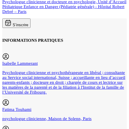
Psychologue clinicienne et docteure en psychologie, Unité d’Accueil
Pédiatrique Enfance en Danger (Pédiatrie générale) - Hôpital Robert
Debré – Paris
S’inscrire
INFORMATIONS PRATIQUES
Isabelle Lammerant
Psychologue clinicienne et psychothérapeute en libéral ; consultante
au Service social international, Suisse ; accueillante en lieu d’accueil
parents-enfants ; docteure en droit ; chargée de cours et lectrice sur
les matières de la parenté et de la filiation à l'Institut de la famille de
l’Université de Fribourg.
Fatima Touhami
psychologue clinicienne, Maison de Solenn, Paris