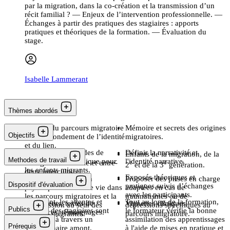
par la migration, dans la co-création et la transmission d’un
récit familial ? — Enjeux de l’intervention professionnelle. —
Échanges à partir des pratiques des stagiaires : apports
pratiques et théoriques de la formation. — Évaluation du
stage.
Isabelle Lammerant
Thèmes abordés
Le récit du parcours migratoire
Mémoire et secrets des origines
Objectifs
comme fondement de l’identité
migratoires.
et du lien.
Identifier les périodes de
Définir la narrativité et
Transmission
Enfants de la migration, de la
Methodes de travail
vulnérabilité psychique pour
l'identité narrative.
transgénérationnelle et entre-
e
e
2
et de la 3
génération.
les enfants migrants.
deux interculturel.
3 jours.
Exposés théoriques et
Expliquer la fonction
Proposer des prises en charge
Dispositif d'évaluation
pratiques suivis d’échanges
psychique du récit de vie dans
adaptées en cas de
avec les participants.
les parcours migratoires et la
traumatismes ou de
En amont, les attentes et
Tout au long de la formation,
Documents, textes de
Vignettes cliniques.
transmission au sein des
dépressions spécifiques au
Publics
besoins des stagiaires sont
le formateur vérifie la bonne
références, témoignages.
familles migrantes.
parcours migratoire.
recueillis à travers un
assimilation des apprentissages
Prérequis
questionnaire amont.
à l'aide de mises en pratique et