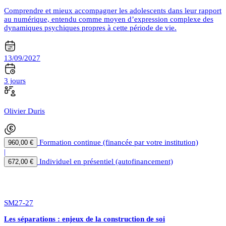
Comprendre et mieux accompagner les adolescents dans leur rapport
au numérique, entendu comme moyen d’expression complexe des
dynamiques psychiques propres à cette période de vie.
13/09/2027
3 jours
Olivier Duris
Formation continue (financée par votre institution)
960,00 €
|
Individuel en présentiel (autofinancement)
672,00 €
SM27-27
Les séparations : enjeux de la construction de soi