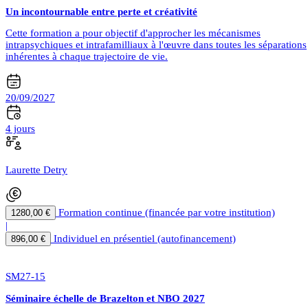
Un incontournable entre perte et créativité
Cette formation a pour objectif d'approcher les mécanismes
intrapsychiques et intrafamilliaux à l'œuvre dans toutes les séparations
inhérentes à chaque trajectoire de vie.
20/09/2027
4 jours
Laurette Detry
Formation continue (financée par votre institution)
1280,00 €
|
Individuel en présentiel (autofinancement)
896,00 €
SM27-15
Séminaire échelle de Brazelton et NBO 2027