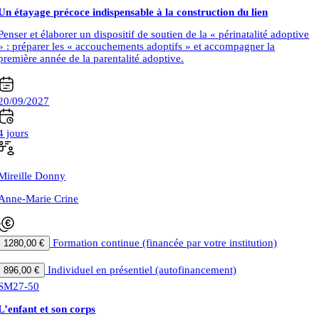
Un étayage précoce indispensable à la construction du lien
Penser et élaborer un dispositif de soutien de la « périnatalité adoptive
» : préparer les « accouchements adoptifs » et accompagner la
première année de la parentalité adoptive.
20/09/2027
4 jours
Mireille Donny
Anne-Marie Crine
Formation continue (financée par votre institution)
1280,00 €
|
Individuel en présentiel (autofinancement)
896,00 €
SM27-50
L’enfant et son corps