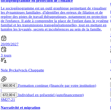
sociogénogramme en protection de l'enfance
Le sociogénogramme est un outil graphique permettant de visualiser
les dynamiques familiales, d'identifier des enjeux de filiation et de
repérer des pistes de travail thérapeutiques, notamment en protection
de l'enfance. Il aide à comprendre la place de l'enfant dans le système
familial et les transmissions transgénérationnelles, tout en mettant en
lumière les loyautés, secrets et incohérences au sein de la famille.
20/09/2027
3 jours
Nele Ryckelynck-Chappatte
Formation continue (financée par votre institution)
960,00 €
|
Individuel en présentiel (autofinancement)
672,00 €
SM27-21
Narrativité et migration