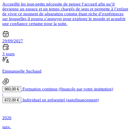
Accueillir les tout-petits nécessite de penser l’accueil afin qu’il
devienne un espace et un temps chargés de sens et permette à l’enfant
de vivre ce moment de séparation comme étant riche d’expériences
sur lesquelles il pourra s’appuyer pour explorer le monde et acquérir
une confiance certaine pour la suite.
29/09/2027
3 jours
Emmanuelle Suchaud
Formation continue (financée par votre institution)
960,00 €
|
Individuel en présentiel (autofinancement)
672,00 €
2026
janv.