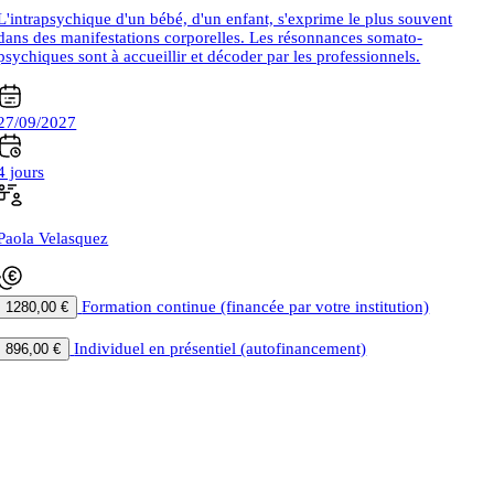
L'intrapsychique d'un bébé, d'un enfant, s'exprime le plus souvent
dans des manifestations corporelles. Les résonnances somato-
psychiques sont à accueillir et décoder par les professionnels.
27/09/2027
4 jours
Paola Velasquez
Formation continue (financée par votre institution)
1280,00 €
|
Individuel en présentiel (autofinancement)
896,00 €