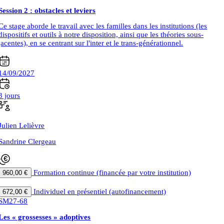
Session 2 : obstacles et leviers
Ce stage aborde le travail avec les familles dans les institutions (les
dispositifs et outils à notre disposition, ainsi que les théories sous-
jacentes), en se centrant sur l'inter et le trans-générationnel.
14/09/2027
3 jours
Julien Lelièvre
Sandrine Clergeau
Formation continue (financée par votre institution)
960,00 €
|
Individuel en présentiel (autofinancement)
672,00 €
SM27-68
Les « grossesses » adoptives