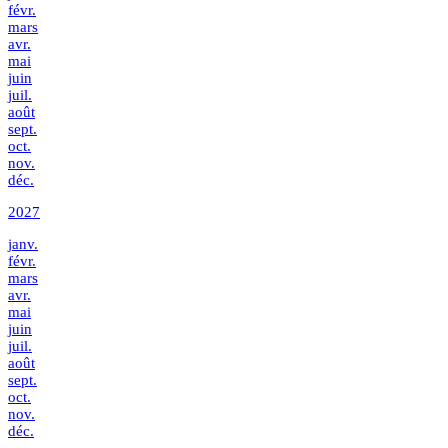
févr.
mars
avr.
mai
juin
juil.
août
sept.
oct.
nov.
déc.
2027
janv.
févr.
mars
avr.
mai
juin
juil.
août
sept.
oct.
nov.
déc.