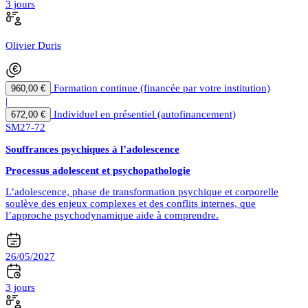
3 jours
Olivier Duris
Formation continue (financée par votre institution)
960,00 €
|
Individuel en présentiel (autofinancement)
672,00 €
SM27-72
Souffrances psychiques à l’adolescence
Processus adolescent et psychopathologie
L’adolescence, phase de transformation psychique et corporelle
soulève des enjeux complexes et des conflits internes, que
l’approche psychodynamique aide à comprendre.
26/05/2027
3 jours