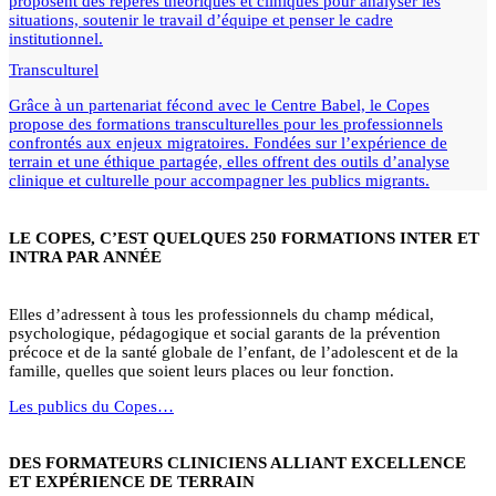
proposent des repères théoriques et cliniques pour analyser les
situations, soutenir le travail d’équipe et penser le cadre
institutionnel.
Transculturel
Grâce à un partenariat fécond avec le Centre Babel, le Copes
propose des formations transculturelles pour les professionnels
confrontés aux enjeux migratoires. Fondées sur l’expérience de
terrain et une éthique partagée, elles offrent des outils d’analyse
clinique et culturelle pour accompagner les publics migrants.
LE COPES, C’EST QUELQUES 250 FORMATIONS INTER ET
INTRA PAR ANNÉE
Elles d’adressent à tous les professionnels du champ médical,
psychologique, pédagogique et social garants de la prévention
précoce et de la santé globale de l’enfant, de l’adolescent et de la
famille, quelles que soient leurs places ou leur fonction.
Les publics du Copes…
DES FORMATEURS CLINICIENS ALLIANT EXCELLENCE
ET EXPÉRIENCE DE TERRAIN