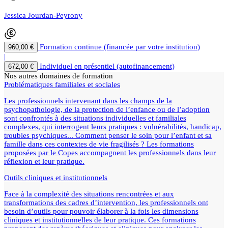
Jessica Jourdan-Peyrony
Formation continue (financée par votre institution)
960,00 €
|
Individuel en présentiel (autofinancement)
672,00 €
Nos autres domaines de formation
Problématiques familiales et sociales
Les professionnels intervenant dans les champs de la
psychopathologie, de la protection de l’enfance ou de l’adoption
sont confrontés à des situations individuelles et familiales
complexes, qui interrogent leurs pratiques : vulnérabilités, handicap,
troubles psychiques... Comment penser le soin pour l’enfant et sa
famille dans ces contextes de vie fragilisés ? Les formations
proposées par le Copes accompagnent les professionnels dans leur
réflexion et leur pratique.
Outils cliniques et institutionnels
Face à la complexité des situations rencontrées et aux
transformations des cadres d’intervention, les professionnels ont
besoin d’outils pour pouvoir élaborer à la fois les dimensions
cliniques et institutionnelles de leur pratique. Ces formations