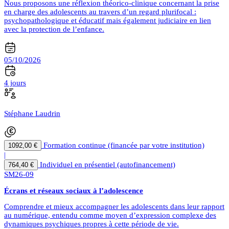
Nous proposons une réflexion théorico-clinique concernant la prise
en charge des adolescents au travers d’un regard plurifocal :
psychopathologique et éducatif mais également judiciaire en lien
avec la protection de l’enfance.
05/10/2026
4 jours
Stéphane Laudrin
Formation continue (financée par votre institution)
1092,00 €
|
Individuel en présentiel (autofinancement)
764,40 €
SM26-09
Écrans et réseaux sociaux à l’adolescence
Comprendre et mieux accompagner les adolescents dans leur rapport
au numérique, entendu comme moyen d’expression complexe des
dynamiques psychiques propres à cette période de vie.