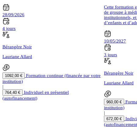
Cette formation e
de groupe à média
28/09/2026
institutionnels, e
d’enfants et d’ad
4 jours
10/05/2027
Bérangère Noir
3 jours
Lauriane Allard
Bérangère Noir
Formation continue (financée par votre
1092,00 €
institution)
Lauriane Allard
|
Individuel en présentiel
764,40 €
(autofinancement)
Forma
960,00 €
institution)
|
Indivi
672,00 €
(autofinancement