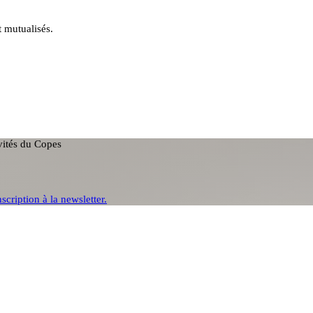
t mutualisés.
ivités du Copes
nscription à la newsletter.