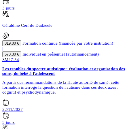
3 jours
Géraldine Cerf de Dudzeele
Formation continue (financée par votre institution)
819,00 €
|
Individuel en présentiel (autofinancement)
573,30 €
SM27-54
Les troubles du spectre autistique : évaluation et organisation des
soins, du bébé à l'adolescent
À partir des recommandations de la Haute autorité de santé, cette
formation interroge la question de l'autisme dans ces deux axes :
cognitif et psychodynamique.
22/11/2027
5 jours