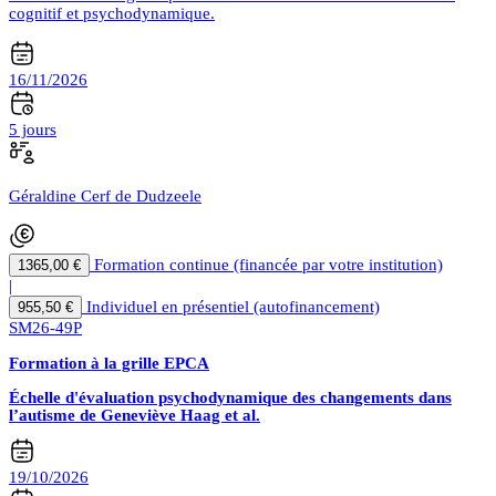
cognitif et psychodynamique.
16/11/2026
5 jours
Géraldine Cerf de Dudzeele
Formation continue (financée par votre institution)
1365,00 €
|
Individuel en présentiel (autofinancement)
955,50 €
SM26-49P
Formation à la grille EPCA
Échelle d'évaluation psychodynamique des changements dans
l’autisme de Geneviève Haag et al.
19/10/2026