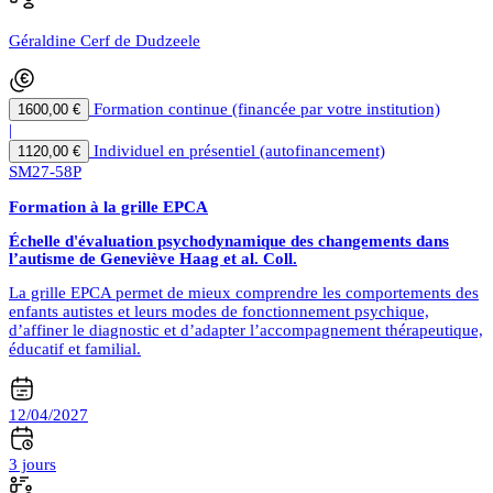
Géraldine Cerf de Dudzeele
Formation continue (financée par votre institution)
1600,00 €
|
Individuel en présentiel (autofinancement)
1120,00 €
SM27-58P
Formation à la grille EPCA
Échelle d'évaluation psychodynamique des changements dans
l’autisme de Geneviève Haag et al. Coll.
La grille EPCA permet de mieux comprendre les comportements des
enfants autistes et leurs modes de fonctionnement psychique,
d’affiner le diagnostic et d’adapter l’accompagnement thérapeutique,
éducatif et familial.
12/04/2027
3 jours