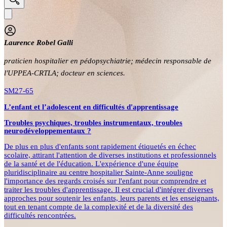
Laurence Robel Galli
praticien hospitalier en pédopsychiatrie; médecin responsable de
l'UPPEA-CRTLA; docteur en sciences.
SM27-65
L’enfant et l’adolescent en difficultés d'apprentissage
Troubles psychiques, troubles instrumentaux, troubles
neurodéveloppementaux ?
De plus en plus d'enfants sont rapidement étiquetés en échec
scolaire, attirant l'attention de diverses institutions et professionnels
de la santé et de l'éducation. L'expérience d'une équipe
pluridisciplinaire au centre hospitalier Sainte-Anne souligne
l'importance des regards croisés sur l'enfant pour comprendre et
traiter les troubles d'apprentissage. Il est crucial d'intégrer diverses
approches pour soutenir les enfants, leurs parents et les enseignants,
tout en tenant compte de la complexité et de la diversité des
difficultés rencontrées.