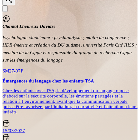
Chantal Lheureux Davidse
Psychologue clinicienne ; psychanalyste ; maître de conférence ;
HDR émérite et création du DU autisme, université Paris Cité IHSS ;
membre de la Cippa et responsable du groupe de recherche Cippa
sur les émergences du langage
SM27-07P
Émergences du langage chez les enfants TSA
Chez les enfants avec TSA, le développement du langage repose
d’abord sur la sécurité corporelle, les émotions partagées et la
relation à l’environnement, avant que la communication verbale
puisse être favorisée par l’imitation, la narrativité et l’attention à leurs
intérêts.
15/03/2027