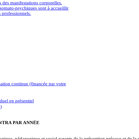
 des manifestations corporelles.
somato-psychiques sont à accueillir
s professionnels.
ation continue (financée par votre
duel en présentiel
)
INTRA PAR ANNÉE
ique, pédagogique et social garants de la prévention précoce et de la sa