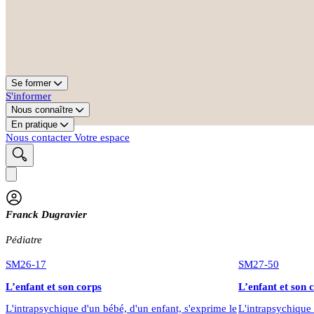
Se former
S'informer
Nous connaître
En pratique
Nous contacter
Votre espace
Franck Dugravier
Pédiatre
SM26-17
SM27-50
L’enfant et son corps
L’enfant et son 
L'intrapsychique d'un bébé, d'un enfant, s'exprime le
L'intrapsychique 