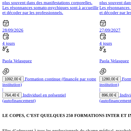
plus souvent dans des manifestations corporelles.
plus souvent dans
Les résonnances somato-psychiques sont à accueillir
Les résonnances 
et décoder par les professionnels.
et décoder par le
28/09/2026
27/09/2027
4 jours
4 jours
Paola Velasquez
Paola Velasquez
Formation continue (financée par votre
Form
1092,00 €
1280,00 €
institution)
institution)
|
|
Individuel en présentiel
Indivi
764,40 €
896,00 €
(autofinancement)
(autofinancement
LE COPES, C’EST QUELQUES 250 FORMATIONS INTER ET 
Elles d’adressent à tous les professionnels du champ médical, psycholog