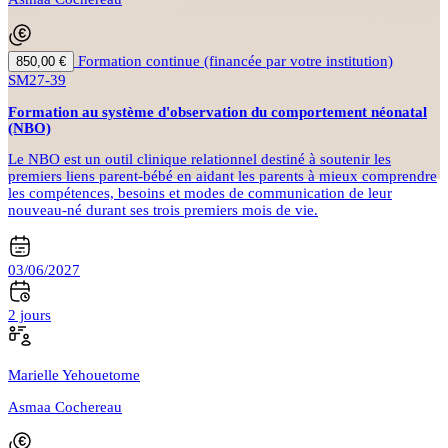
Formation continue (financée par votre institution)
850,00 €
SM27-39
Formation au système d'observation du comportement néonatal
(NBO)
Le NBO est un outil clinique relationnel destiné à soutenir les
premiers liens parent-bébé en aidant les parents à mieux comprendre
les compétences, besoins et modes de communication de leur
nouveau-né durant ses trois premiers mois de vie.
03/06/2027
2 jours
Marielle Yehouetome
Asmaa Cochereau