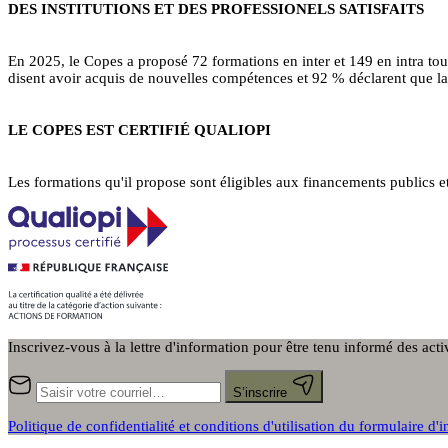
DES INSTITUTIONS ET DES PROFESSIONELS SATISFAITS
En 2025, le Copes a proposé 72 formations en inter et 149 en intra to
disent avoir acquis de nouvelles compétences et 92 % déclarent que la 
LE COPES EST CERTIFIÉ QUALIOPI
Les formations qu'il propose sont éligibles aux financements publics e
Inscrivez-vous à la lettre d'information pour être tenu informé des act
S’inscrire
Politique de confidentialité et conditions d'utilisation du formulaire d'i