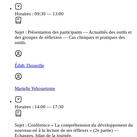
Horaires :
09:30 — 13:00
Sujet :
Présentation des participants — Actualités des outils et
des groupes de réflexion — Cas cliniques et pratiques des
outils.
Édith Thoueille
Marielle Yehouetome
Horaires :
14:00 — 17:30
Sujet :
Conférence « La compréhension du développement du
nouveau-né à la lecture de ses réflexes » (2e partie) —
Echanges, bilan de la journée.