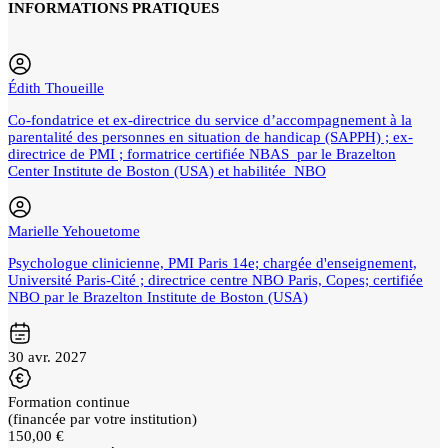
INFORMATIONS PRATIQUES
Édith Thoueille
Co-fondatrice et ex-directrice du service d’accompagnement à la
parentalité des personnes en situation de handicap (SAPPH) ; ex-
directrice de PMI ; formatrice certifiée NBAS par le Brazelton
Center Institute de Boston (USA) et habilitée NBO
Marielle Yehouetome
Psychologue clinicienne, PMI Paris 14e; chargée d'enseignement,
Université Paris-Cité ; directrice centre NBO Paris, Copes; certifiée
NBO par le Brazelton Institute de Boston (USA)
30 avr. 2027
Formation continue
(financée par votre institution)
150,00 €