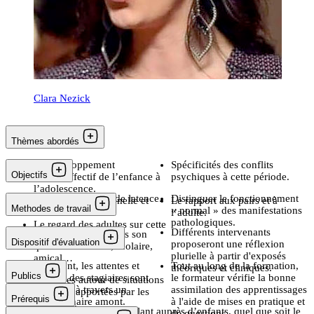
Clara Nezick
Thèmes abordés
Le développement
Spécificités des conflits
Objectifs
psychoaffectif de l’enfance à
psychiques à cette période.
l’adolescence.
Définir le concept de latence.
Distinguer le fonctionnement
Expression pulsionnelle et
Le rapport aux pairs et à
Methodes de travail
« normal » des manifestations
libido.
l’adulte.
pathologiques.
Le regard des adultes sur cette
2 + 1 jours.
Différents intervenants
Resituer l’enfant dans son
étape de l’enfance.
Dispositif d'évaluation
proposeront une réflexion
quotidien familial, scolaire,
plurielle à partir d'exposés
amical…
En amont, les attentes et
Tout au long de la formation,
théoriques et cliniques.
Publics
besoins des stagiaires sont
le formateur vérifie la bonne
Échanges autour de situations
recueillis à travers un
assimilation des apprentissages
cliniques apportées par les
Prérequis
questionnaire amont.
à l'aide de mises en pratique et
stagiaires.
Tous les professionnels travaillant auprès d’enfants, quel que soit le
Aucun.
de questions.