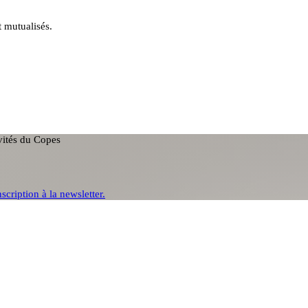
t mutualisés.
ivités du Copes
nscription à la newsletter.