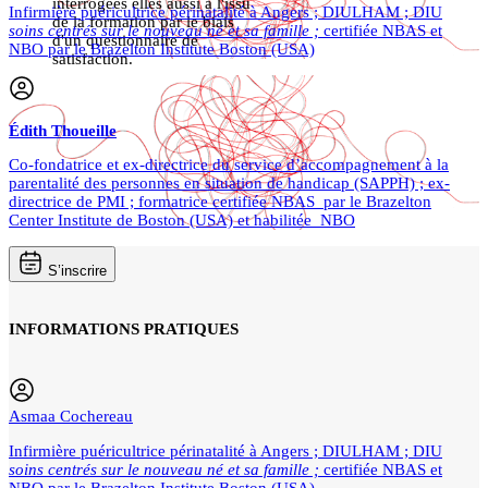
interrogées elles aussi à l'issu
Infirmière puéricultrice périnatalité à Angers ; DIULHAM ; DIU
de la formation par le biais
soins centrés sur le nouveau né et sa famille ;
certifiée NBAS et
d'un questionnaire de
NBO par le Brazelton Institute Boston (USA)
satisfaction.
Édith
Thoueille
Co-fondatrice et ex-directrice du service d’accompagnement à la
parentalité des personnes en situation de handicap (SAPPH) ; ex-
directrice de PMI ; formatrice certifiée NBAS par le Brazelton
Center Institute de Boston (USA) et habilitée NBO
S’inscrire
INFORMATIONS PRATIQUES
Asmaa Cochereau
Infirmière puéricultrice périnatalité à Angers ; DIULHAM ; DIU
soins centrés sur le nouveau né et sa famille ;
certifiée NBAS et
NBO par le Brazelton Institute Boston (USA)